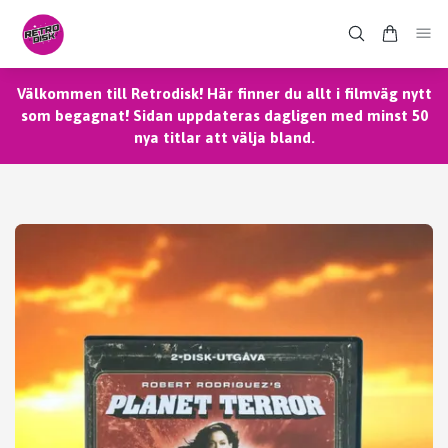
Välkommen till Retrodisk! Här finner du allt i filmväg nytt
som begagnat! Sidan uppdateras dagligen med minst 50
nya titlar att välja bland.