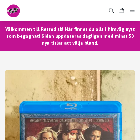
Välkommen till Retrodisk! Här finner du allt i filmväg nytt
som begagnat! Sidan uppdateras dagligen med minst 50
nya titlar att välja bland.