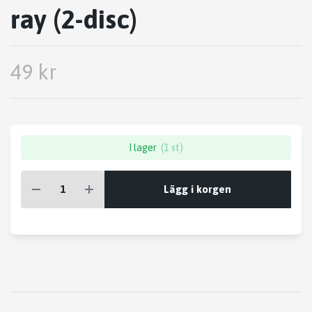
ray (2-disc)
49 kr
I lager
(1 st)
Lägg i korgen