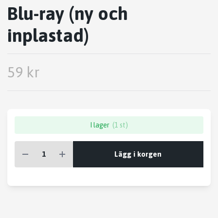
Blu-ray (ny och
inplastad)
59 kr
I lager
(1 st)
Lägg i korgen