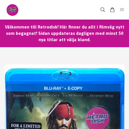
Välkommen till Retrodisk! Här finner du allt i filmväg nytt
som begagnat! Sidan uppdateras dagligen med minst 50
nya titlar att välja bland.