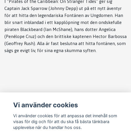
I "Pirates of the Caribbean: On Stranger Tides" ger sig
Captain Jack Sparrow (Johnny Depp) ut på ett nytt äventyr
för att hitta den legendariska Fontänen av Ungdomen. Han
blir snart inblandad i ett kapplöpning mot den ondskefulle
piraten Blackbeard (Ian McShane), hans dotter Angelica
(Penélope Cruz) och den brittiske kaptenen Hector Barbossa
(Geoffrey Rush). Alla är fast beslutna att hitta fontänen, som
sägs ge evigt liv, för sina egna skumma syften.
Läs mer
Vi använder cookies
Köpvillkor
Kontakt
Vi använder cookies för att anpassa det innehåll som
visas för dig och för att du ska få bästa tänkbara
Cookie Concent
upplevelse när du handlar hos oss.