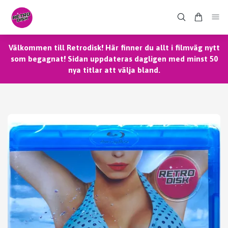
Välkommen till Retrodisk! Här finner du allt i filmväg nytt
som begagnat! Sidan uppdateras dagligen med minst 50
nya titlar att välja bland.