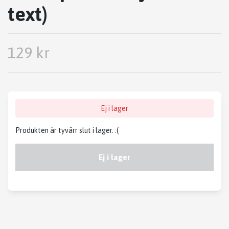
text)
129 kr
Ej i lager
Produkten är tyvärr slut i lager. :(
Ej i lager