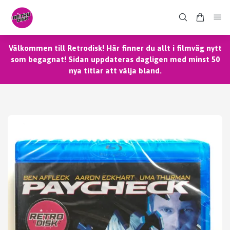
Välkommen till Retrodisk! Här finner du allt i filmväg nytt
som begagnat! Sidan uppdateras dagligen med minst 50
nya titlar att välja bland.