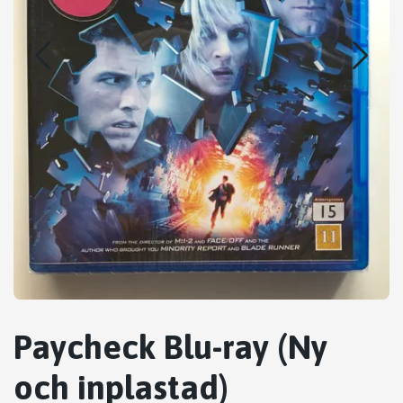
Paycheck Blu-ray (Ny
och inplastad)