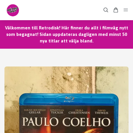
Välkommen till Retrodisk! Här finner du allt i filmväg nytt
som begagnat! Sidan uppdateras dagligen med minst 50
nya titlar att välja bland.