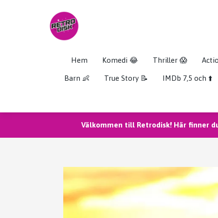
Hem
Komedi 😂
Thriller 😱
Acti
Barn 👶
True Story 📝
IMDb 7,5 och ⬆️
Välkommen till Retrodisk! Här finner d