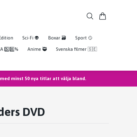
Edition
Sci-Fi 👽
Boxar 🗃️
Sport 🥎
A 5️⃣0️⃣%
Anime 🥷
Svenska filmer 🇸🇪
ed minst 50 nya titlar att välja bland.
nders DVD