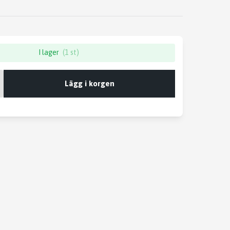
I lager
(1 st)
Lägg i korgen