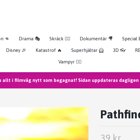
on 👊
Drama 🎭
Skräck 🧟‍♂️
Dokumentär 🎥
Special 
Disney 🎉
Katastrof 🔥
Superhjältar 🦸
3D 👓
RE
Vampyr 🧛‍♀️
u allt i filmväg nytt som begagnat! Sidan uppdateras dagligen m
Pathfi
39 kr