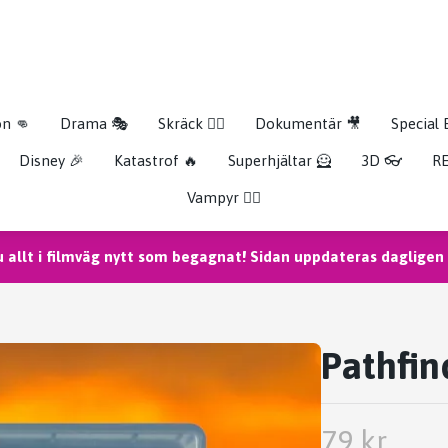
on 👊
Drama 🎭
Skräck 🧟‍♂️
Dokumentär 🎥
Special 
Disney 🎉
Katastrof 🔥
Superhjältar 🦸
3D 👓
RE
Vampyr 🧛‍♀️
u allt i filmväg nytt som begagnat! Sidan uppdateras dagligen m
Pathfin
79 kr