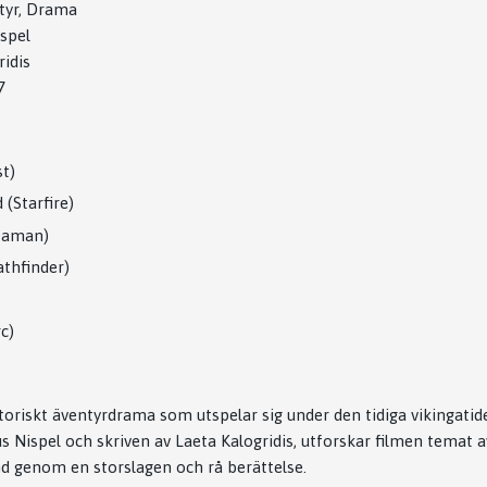
tyr, Drama
spel
idis
7
t)
(Starfire)
Daman)
thfinder)
c)
storiskt äventyrdrama som utspelar sig under den tidiga vikingati
 Nispel och skriven av Laeta Kalogridis, utforskar filmen temat av
d genom en storslagen och rå berättelse.