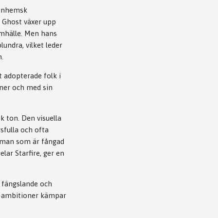
n inhemsk
r Ghost växer upp
samhälle. Men hans
lundra, vilket leder
.
t adopterade folk i
oner och med sin
 ton. Den visuella
sfulla och ofta
n man som är fångad
lar Starfire, ger en
.
e fängslande och
na ambitioner kämpar