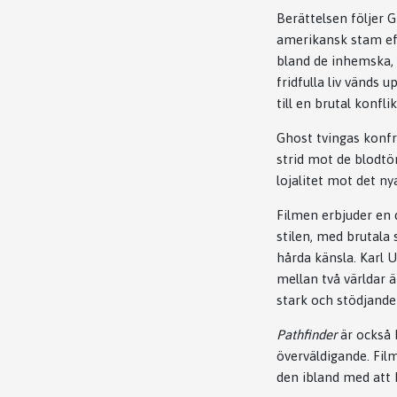
Berättelsen följer 
amerikansk stam eft
bland de inhemska, a
fridfulla liv vänds 
till en brutal konf
Ghost tvingas konfr
strid mot de blodtö
lojalitet mot det ny
Filmen erbjuder en 
stilen, med brutala 
hårda känsla. Karl 
mellan två världar 
stark och stödjande
Pathfinder
är också k
överväldigande. Fil
den ibland med att h