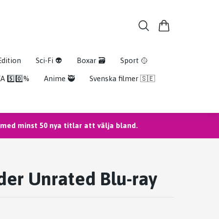
Edition
Sci-Fi 👽
Boxar 🗃️
Sport 🥎
A 5️⃣0️⃣%
Anime 🥷
Svenska filmer 🇸🇪
ed minst 50 nya titlar att välja bland.
der Unrated Blu-ray