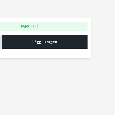
I lager
(1 st)
Lägg i korgen