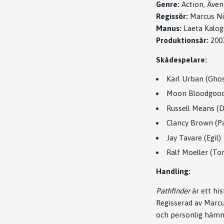
Genre:
Action, Även
Regissör:
Marcus Ni
Manus:
Laeta Kalogr
Produktionsår:
200
Skådespelare:
Karl Urban (Ghos
Moon Bloodgood 
Russell Means (
Clancy Brown (Pa
Jay Tavare (Egil)
Ralf Moeller (Tor
Handling:
Pathfinder
är ett hi
Regisserad av Marcus
och personlig hämn