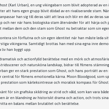
Ghost (Karl Urban), en ung vikingabarn som blivit adopterad av e
er att hans egen grupp blivit dödad av en rivaliserande stam. Nä
npassar han sig till deras sätt att leva och blir en del av deras 
upp och ner när hans biologiska stam återvänder för att härja och p
likt mellan dem och den stam som Ghost nu betraktar som sin egen
ontera sin förflutna och sin egen identitet när han måste leda sit
rstiga vikingarna. Samtidigt brottas han med sina egna inre dem
a liv han byggt upp.
dramatisk och actionfylld berättelse med en mörk och atmosfärisk
stridsscener och natursköna landskap, bidrar till filmens stämning
Urban ger en stark prestation som Ghost, och hans porträtt av e
är central för filmens emotionella kärna. Moon Bloodgood, som spe
 prestation som kärleksintresse och moralisk kompass för Ghost
änt för sin grafiska skildring av strid och våld, som kan vara båd
men är en blandning av historiskt drama och action, och trots si
itta en balans mellan brutalitet och berättelse.