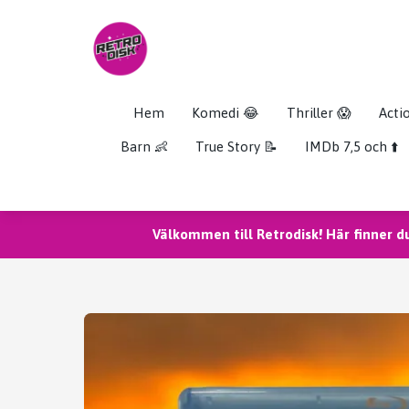
Hem
Komedi 😂
Thriller 😱
Acti
Barn 👶
True Story 📝
IMDb 7,5 och ⬆️
Välkommen till Retrodisk! Här finner d