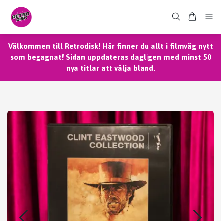
Välkommen till Retrodisk! Här finner du allt i filmväg nytt
som begagnat! Sidan uppdateras dagligen med minst 50
nya titlar att välja bland.