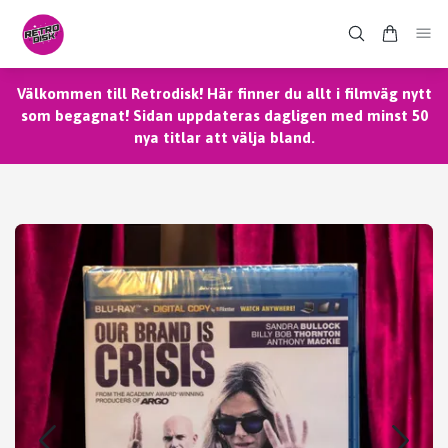
Välkommen till Retrodisk! Här finner du allt i filmväg nytt
som begagnat! Sidan uppdateras dagligen med minst 50
nya titlar att välja bland.