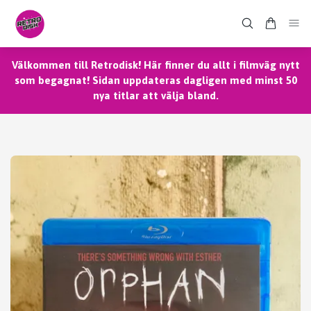
Välkommen till Retrodisk! Här finner du allt i filmväg nytt
som begagnat! Sidan uppdateras dagligen med minst 50
nya titlar att välja bland.