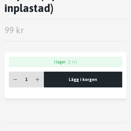
inplastad)
99 kr
I lager
(1 st)
Lägg i korgen