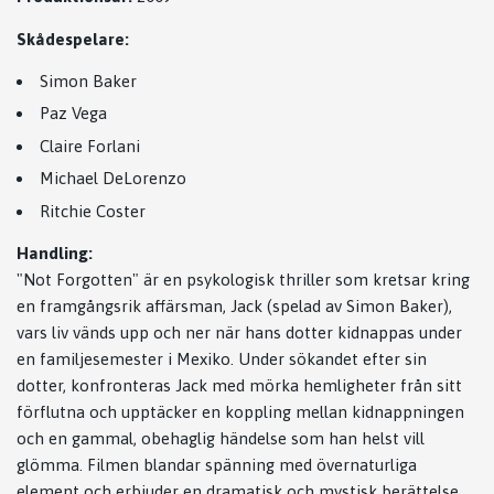
Skådespelare:
Simon Baker
Paz Vega
Claire Forlani
Michael DeLorenzo
Ritchie Coster
Handling:
"Not Forgotten" är en psykologisk thriller som kretsar kring
en framgångsrik affärsman, Jack (spelad av Simon Baker),
vars liv vänds upp och ner när hans dotter kidnappas under
en familjesemester i Mexiko. Under sökandet efter sin
dotter, konfronteras Jack med mörka hemligheter från sitt
förflutna och upptäcker en koppling mellan kidnappningen
och en gammal, obehaglig händelse som han helst vill
glömma. Filmen blandar spänning med övernaturliga
element och erbjuder en dramatisk och mystisk berättelse