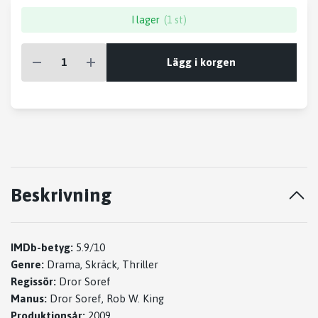
I lager
(1 st)
Lägg i korgen
Beskrivning
IMDb-betyg:
5.9/10
Genre:
Drama, Skräck, Thriller
Regissör:
Dror Soref
Manus:
Dror Soref, Rob W. King
Produktionsår:
2009