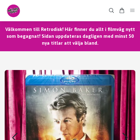
Välkommen till Retrodisk! Här finner du allt i filmväg nytt
som begagnat! Sidan uppdateras dagligen med minst 50
nya titlar att välja bland.