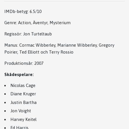
IMDb-betyg: 6.5/10
Genre: Action, Äventyr, Mysterium
Regissör:
Jon Turteltaub
Manus:
Cormac Wibberley
,
Marianne Wibberley
,
Gregory
Poirier
,
Ted Elliott
och
Terry Rossio
Produktionsår: 2007
Skådespelare:
Nicolas Cage
Diane Kruger
Justin Bartha
Jon Voight
Harvey Keitel
Ed Harris