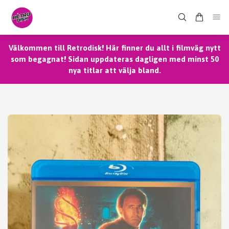
Välkommen till Retrodisk! Här finner du allt i filmväg nytt
som begagnat! Sidan uppdateras dagligen med minst 50
nya titlar att välja bland.