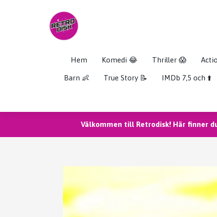
Hem
Komedi 😂
Thriller 😱
Acti
Barn 👶
True Story 📝
IMDb 7,5 och ⬆️
Välkommen till Retrodisk! Här finner d