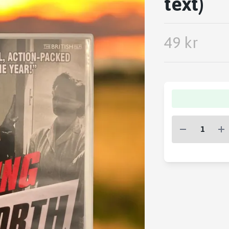
text)
49 kr