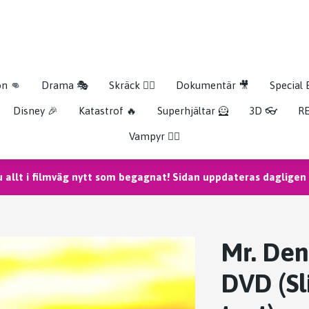
on 👊
Drama 🎭
Skräck 🧟‍♂️
Dokumentär 🎥
Special 
Disney 🎉
Katastrof 🔥
Superhjältar 🦸
3D 👓
RE
Vampyr 🧛‍♀️
u allt i filmväg nytt som begagnat! Sidan uppdateras dagligen m
Mr. Den
DVD (Sl