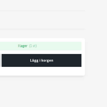
I lager
(1 st)
Lägg i korgen