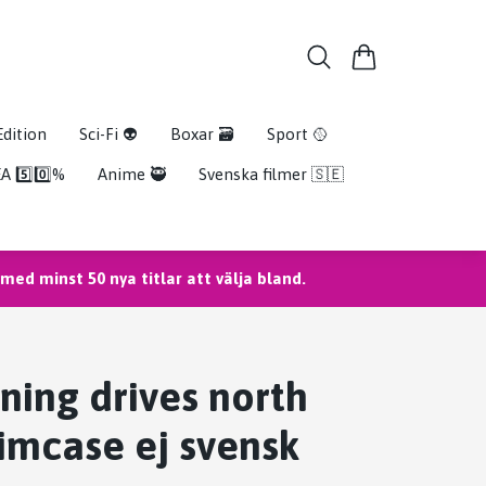
Edition
Sci-Fi 👽
Boxar 🗃️
Sport 🥎
A 5️⃣0️⃣%
Anime 🥷
Svenska filmer 🇸🇪
ed minst 50 nya titlar att välja bland.
ning drives north
imcase ej svensk