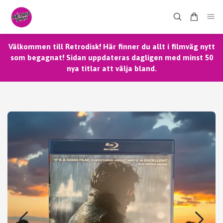
Välkommen till Retrodisk! Här finner du allt i filmväg nytt
som begagnat! Sidan uppdateras dagligen med minst 50
nya titlar att välja bland.