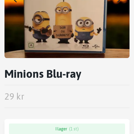
Minions Blu-ray
29 kr
I lager
(1 st)