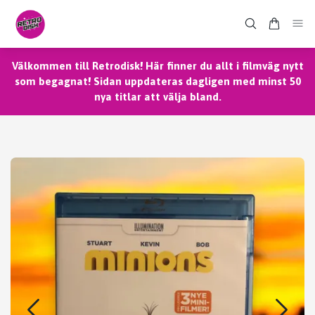
Välkommen till Retrodisk! Här finner du allt i filmväg nytt
som begagnat! Sidan uppdateras dagligen med minst 50
nya titlar att välja bland.