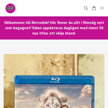
Välkommen till Retrodisk! Här finner du allt i filmväg nytt
som begagnat! Sidan uppdateras dagligen med minst 50
nya titlar att välja bland.