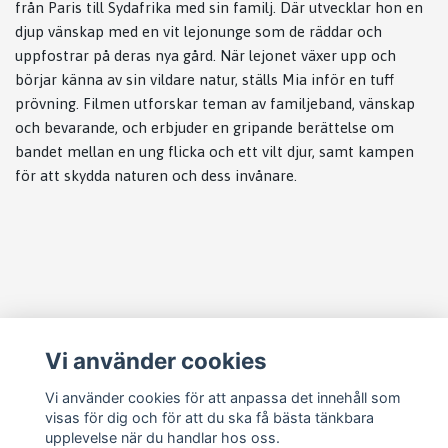
från Paris till Sydafrika med sin familj. Där utvecklar hon en
djup vänskap med en vit lejonunge som de räddar och
uppfostrar på deras nya gård. När lejonet växer upp och
börjar känna av sin vildare natur, ställs Mia inför en tuff
prövning. Filmen utforskar teman av familjeband, vänskap
och bevarande, och erbjuder en gripande berättelse om
bandet mellan en ung flicka och ett vilt djur, samt kampen
för att skydda naturen och dess invånare.
Läs mer
Vi använder cookies
Köpvillkor
Kontakt
Vi använder cookies för att anpassa det innehåll som
visas för dig och för att du ska få bästa tänkbara
Cookie Concent
upplevelse när du handlar hos oss.