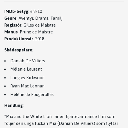
IMDb-betyg
:
6.8/10
Genre
:
Äventyr, Drama, Familj
Regissör
:
Gilles de Maistre
Manus
:
Prune de Maistre
Produktionsår
:
2018
Skådespelare
:
Daniah De Villiers
Mélanie Laurent
Langley Kirkwood
Ryan Mac Lennan
Hélène de Fougerolles
Handling
:
"Mia and the White Lion" är en hjärtevärmande film som
följer den unga flickan Mia (Daniah De Villiers) som flyttar