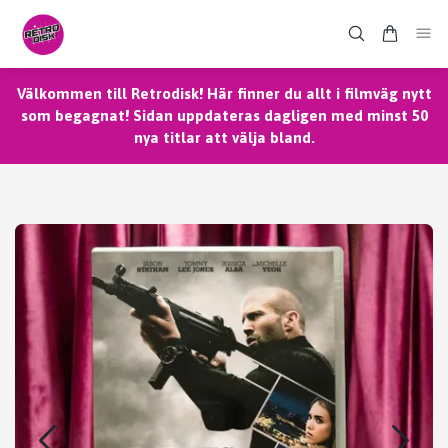
Välkommen till Retrodisk! Här finner du allt i filmväg nytt
som begagnat! Sidan uppdateras dagligen med minst 50
nya titlar att välja bland.