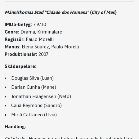
Människornas Stad "Cidade dos Homens"
(
City of Men
)
IMDb-betyg:
7.9/10
Genre:
Drama, Kriminalare
Regissör:
Paulo Morelli
Manus:
Elena Soarez, Paulo Morelli
Produktionsår:
2007
Skådespelare:
Douglas Silva (Luan)
Darlan Cunha (Mane)
Jonathan Haagensen (Neto)
Cauã Reymond (Sandro)
Miriã Cattaneo (Lívia)
Handling:
Cidade dos Homens
är en stark och gripande brasiliansk film