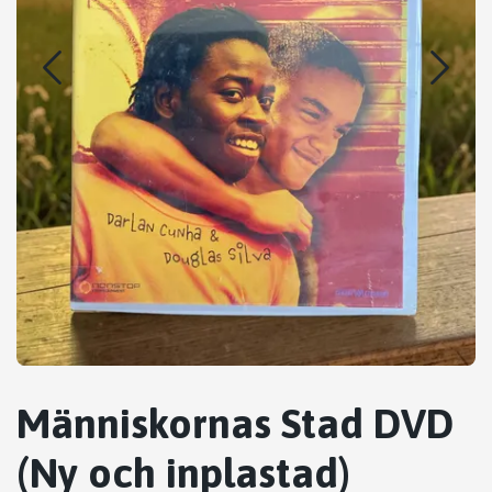
Människornas Stad DVD
(Ny och inplastad)