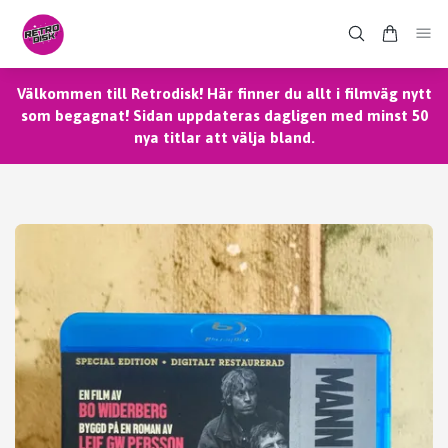
Välkommen till Retrodisk! Här finner du allt i filmväg nytt
som begagnat! Sidan uppdateras dagligen med minst 50
nya titlar att välja bland.