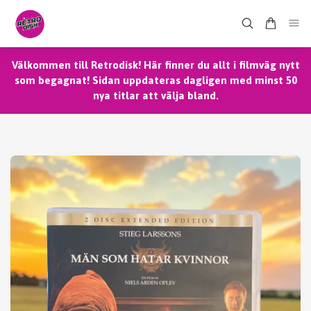
Välkommen till Retrodisk! Här finner du allt i filmväg nytt
som begagnat! Sidan uppdateras dagligen med minst 50
nya titlar att välja bland.