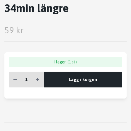
34min längre
59 kr
I lager
(1 st)
Lägg i korgen