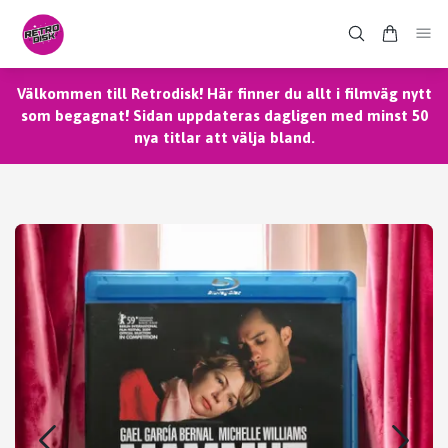
Välkommen till Retrodisk! Här finner du allt i filmväg nytt
som begagnat! Sidan uppdateras dagligen med minst 50
nya titlar att välja bland.