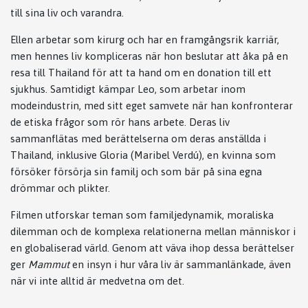
till sina liv och varandra.
Ellen arbetar som kirurg och har en framgångsrik karriär,
men hennes liv kompliceras när hon beslutar att åka på en
resa till Thailand för att ta hand om en donation till ett
sjukhus. Samtidigt kämpar Leo, som arbetar inom
modeindustrin, med sitt eget samvete när han konfronterar
de etiska frågor som rör hans arbete. Deras liv
sammanflätas med berättelserna om deras anställda i
Thailand, inklusive Gloria (Maribel Verdú), en kvinna som
försöker försörja sin familj och som bär på sina egna
drömmar och plikter.
Filmen utforskar teman som familjedynamik, moraliska
dilemman och de komplexa relationerna mellan människor i
en globaliserad värld. Genom att väva ihop dessa berättelser
ger
Mammut
en insyn i hur våra liv är sammanlänkade, även
när vi inte alltid är medvetna om det.