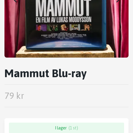
Mammut Blu-ray
79 kr
I lager
(1 st)