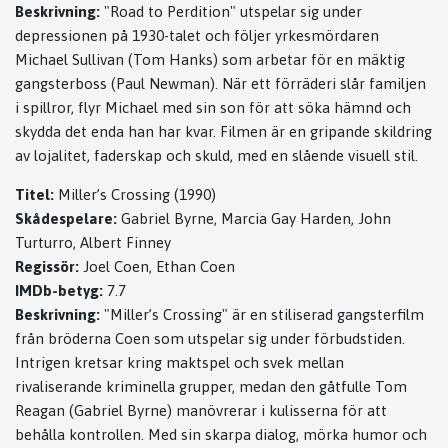
Beskrivning:
"Road to Perdition" utspelar sig under
depressionen på 1930-talet och följer yrkesmördaren
Michael Sullivan (Tom Hanks) som arbetar för en mäktig
gangsterboss (Paul Newman). När ett förräderi slår familjen
i spillror, flyr Michael med sin son för att söka hämnd och
skydda det enda han har kvar. Filmen är en gripande skildring
av lojalitet, faderskap och skuld, med en slående visuell stil.
Titel:
Miller’s Crossing (1990)
Skådespelare:
Gabriel Byrne, Marcia Gay Harden, John
Turturro, Albert Finney
Regissör:
Joel Coen, Ethan Coen
IMDb-betyg:
7.7
Beskrivning:
"Miller’s Crossing" är en stiliserad gangsterfilm
från bröderna Coen som utspelar sig under förbudstiden.
Intrigen kretsar kring maktspel och svek mellan
rivaliserande kriminella grupper, medan den gåtfulle Tom
Reagan (Gabriel Byrne) manövrerar i kulisserna för att
behålla kontrollen. Med sin skarpa dialog, mörka humor och