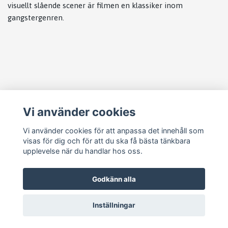
visuellt slående scener är filmen en klassiker inom
gangstergenren.
Läs mer
Vi använder cookies
Köpvillkor
Kontakt
Vi använder cookies för att anpassa det innehåll som
visas för dig och för att du ska få bästa tänkbara
Cookie Concent
upplevelse när du handlar hos oss.
Godkänn alla
Inställningar