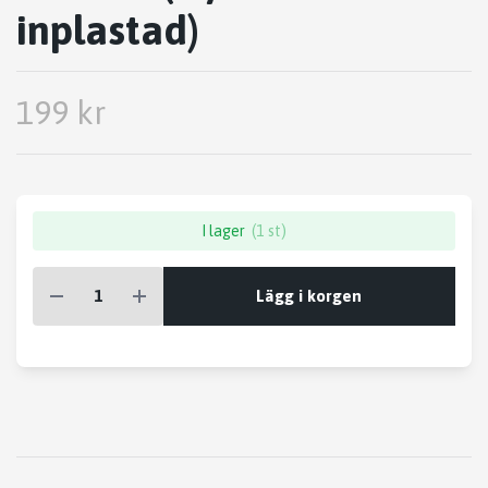
inplastad)
199 kr
I lager
(1 st)
Lägg i korgen