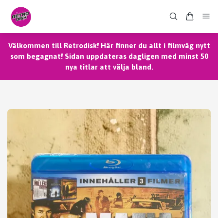
Välkommen till Retrodisk! Här finner du allt i filmväg nytt
som begagnat! Sidan uppdateras dagligen med minst 50
nya titlar att välja bland.