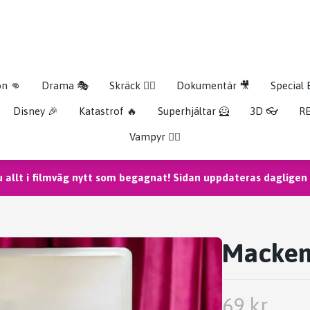
on 👊
Drama 🎭
Skräck 🧟‍♂️
Dokumentär 🎥
Special 
Disney 🎉
Katastrof 🔥
Superhjältar 🦸
3D 👓
RE
Vampyr 🧛‍♀️
u allt i filmväg nytt som begagnat! Sidan uppdateras dagligen m
Macken
69 kr