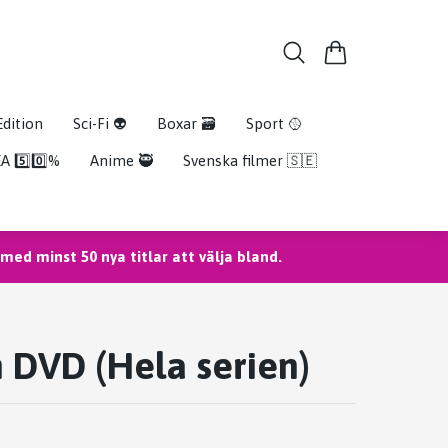
Edition
Sci-Fi 👽
Boxar 🗃️
Sport 🥎
A 5️⃣0️⃣%
Anime 🥷
Svenska filmer 🇸🇪
ed minst 50 nya titlar att välja bland.
 DVD (Hela serien)