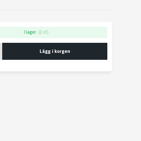
I lager
(1 st)
Lägg i korgen