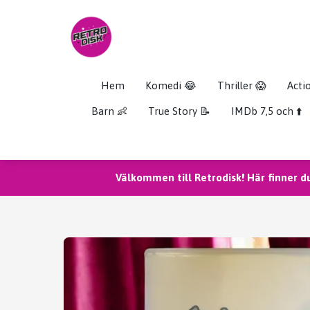
Hem
Komedi 😂
Thriller 😱
Acti
Barn 👶
True Story 📝
IMDb 7,5 och ⬆️
Välkommen till Retrodisk! Här finner d