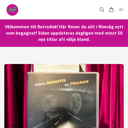
Välkommen till Retrodisk! Här finner du allt i filmväg nytt
som begagnat! Sidan uppdateras dagligen med minst 50
nya titlar att välja bland.