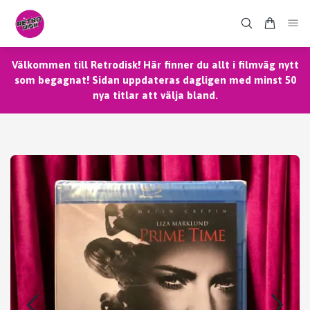
Välkommen till Retrodisk! Här finner du allt i filmväg nytt
som begagnat! Sidan uppdateras dagligen med minst 50
nya titlar att välja bland.