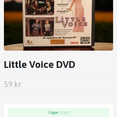
Little Voice DVD
59 kr
I lager
(1 st)