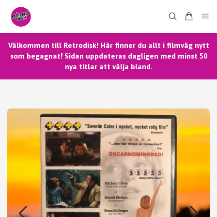
Välkommen till Retrodisk! Här finner du allt i filmväg nytt
som begagnat! Sidan uppdateras dagligen med minst 50
nya titlar att välja bland.