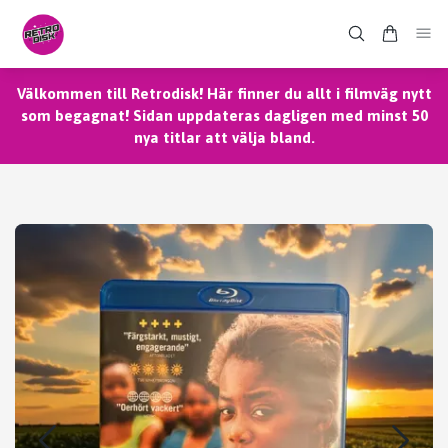
Välkommen till Retrodisk! Här finner du allt i filmväg nytt
som begagnat! Sidan uppdateras dagligen med minst 50
nya titlar att välja bland.