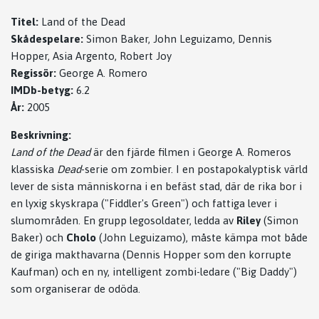
Titel:
Land of the Dead
Skådespelare:
Simon Baker, John Leguizamo, Dennis
Hopper, Asia Argento, Robert Joy
Regissör:
George A. Romero
IMDb-betyg:
6.2
År:
2005
Beskrivning:
Land of the Dead
är den fjärde filmen i George A. Romeros
klassiska
Dead
-serie om zombier. I en postapokalyptisk värld
lever de sista människorna i en befäst stad, där de rika bor i
en lyxig skyskrapa ("Fiddler's Green") och fattiga lever i
slumområden. En grupp legosoldater, ledda av
Riley
(Simon
Baker) och
Cholo
(John Leguizamo), måste kämpa mot både
de giriga makthavarna (Dennis Hopper som den korrupte
Kaufman) och en ny, intelligent zombi-ledare ("Big Daddy")
som organiserar de odöda.