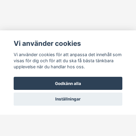
Läs mer
Vi använder cookies
Köpvillkor
Kontakt
Vi använder cookies för att anpassa det innehåll som
visas för dig och för att du ska få bästa tänkbara
Cookie Concent
upplevelse när du handlar hos oss.
Godkänn alla
Inställningar
© 2026 RetroDisk