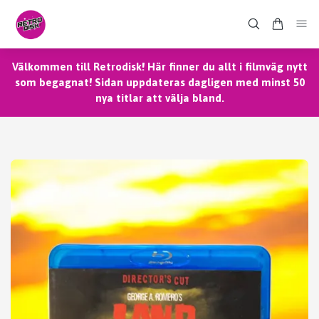
Välkommen till Retrodisk! Här finner du allt i filmväg nytt
som begagnat! Sidan uppdateras dagligen med minst 50
nya titlar att välja bland.