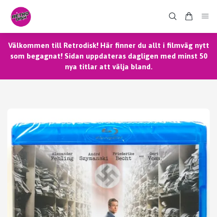
Välkommen till Retrodisk! Här finner du allt i filmväg nytt
som begagnat! Sidan uppdateras dagligen med minst 50
nya titlar att välja bland.