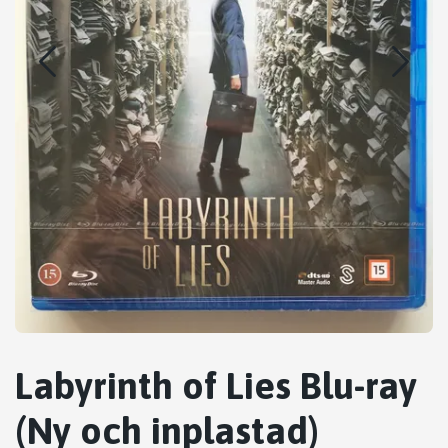
Labyrinth of Lies Blu-ray
(Ny och inplastad)