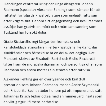
Handlingen centrerar kring den unga åklagaren Johann
Radmann (spelad av Alexander Fehling), som kämpar för att
rättsligt förfölja de krigsförbrytare som undgått rättvisan
efter krigets slut. Genom sitt engagemang och beslutsamhet
avslöjar han gradvis en mörk och smärtsam sanning som
Tyskland har försökt dölja.
Giulio Ricciarellis regi fångar den komplexa och
känsloladdade atmosfären i efterkrigstidens Tyskland, där
skuldkänslor och förnekelse är en del av det dagliga livet.
Manuset, skrivet av Elisabeth Bartel och Giulio Ricciarelli,
lyfter fram de moraliska dilemman och personliga offer som
Radmann och andra möter i sin strävan efter rättvisa.
Alexander Fehling ger en övertygande och kraftfull
prestation som Johann Radmann, medan André Szymanski
och Friederike Becht stöder honom på ett imponerande sätt.
Johannes Krisch bidrar också med en minnesvärd insats som
en viktig figur i filmens berättelse.