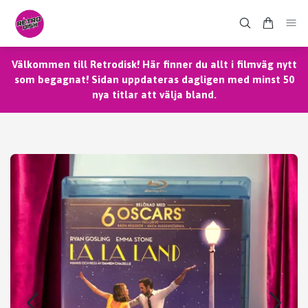
Välkommen till Retrodisk! Här finner du allt i filmväg nytt
som begagnat! Sidan uppdateras dagligen med minst 50
nya titlar att välja bland.