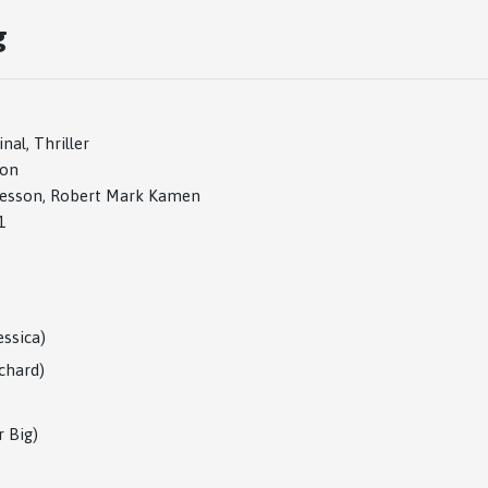
g
nal, Thriller
hon
 Besson, Robert Mark Kamen
1
essica)
chard)
r Big)