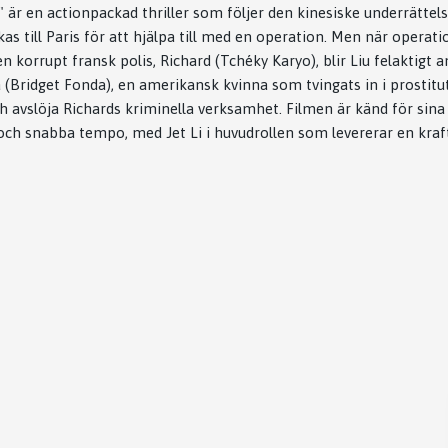
" är en actionpackad thriller som följer den kinesiske underrättel
ckas till Paris för att hjälpa till med en operation. Men när operat
en korrupt fransk polis, Richard (Tchéky Karyo), blir Liu felaktigt 
 (Bridget Fonda), en amerikansk kvinna som tvingats in i prostitut
h avslöja Richards kriminella verksamhet. Filmen är känd för sina
h snabba tempo, med Jet Li i huvudrollen som levererar en kraftf