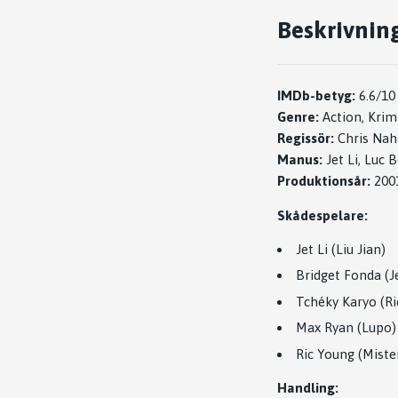
Beskrivnin
IMDb-betyg:
6.6/10
Genre:
Action, Krimi
Regissör:
Chris Na
Manus:
Jet Li, Luc
Produktionsår:
200
Skådespelare:
Jet Li (Liu Jian)
Bridget Fonda (J
Tchéky Karyo (Ri
Max Ryan (Lupo)
Ric Young (Miste
Handling: