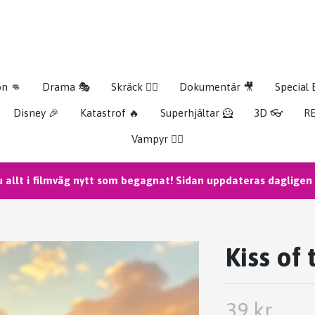
on 👊
Drama 🎭
Skräck 🧟‍♂️
Dokumentär 🎥
Special 
Disney 🎉
Katastrof 🔥
Superhjältar 🦸
3D 👓
RE
Vampyr 🧛‍♀️
u allt i filmväg nytt som begagnat! Sidan uppdateras dagligen m
Kiss of
39 kr