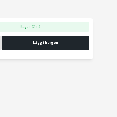
I lager
(2 st)
Lägg i korgen