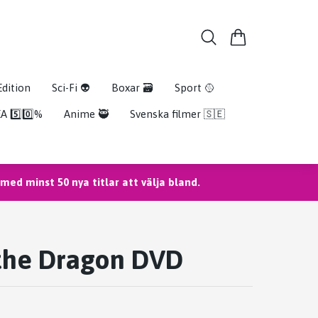
Edition
Sci-Fi 👽
Boxar 🗃️
Sport 🥎
A 5️⃣0️⃣%
Anime 🥷
Svenska filmer 🇸🇪
ed minst 50 nya titlar att välja bland.
 the Dragon DVD