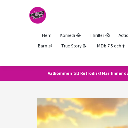
Hem
Komedi 😂
Thriller 😱
Acti
Barn 👶
True Story 📝
IMDb 7,5 och ⬆️
Välkommen till Retrodisk! Här finner d