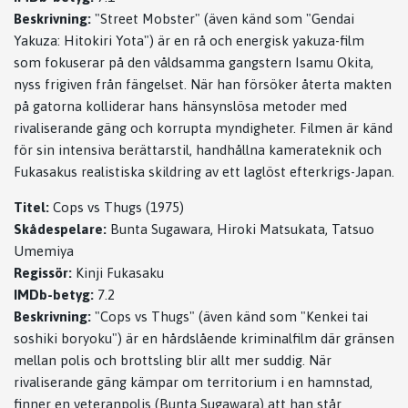
Beskrivning:
"Street Mobster" (även känd som "Gendai
Yakuza: Hitokiri Yota") är en rå och energisk yakuza-film
som fokuserar på den våldsamma gangstern Isamu Okita,
nyss frigiven från fängelset. När han försöker återta makten
på gatorna kolliderar hans hänsynslösa metoder med
rivaliserande gäng och korrupta myndigheter. Filmen är känd
för sin intensiva berättarstil, handhållna kamerateknik och
Fukasakus realistiska skildring av ett laglöst efterkrigs-Japan.
Titel:
Cops vs Thugs (1975)
Skådespelare:
Bunta Sugawara, Hiroki Matsukata, Tatsuo
Umemiya
Regissör:
Kinji Fukasaku
IMDb-betyg:
7.2
Beskrivning:
"Cops vs Thugs" (även känd som "Kenkei tai
soshiki boryoku") är en hårdslående kriminalfilm där gränsen
mellan polis och brottsling blir allt mer suddig. När
rivaliserande gäng kämpar om territorium i en hamnstad,
finner en veteranpolis (Bunta Sugawara) att han står