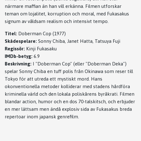
närmare maffian än han vill erkänna. Filmen utforskar
teman om lojalitet, korruption och moral, med Fukasakus
signum av våldsam realism och intensivt tempo.
Titel:
Doberman Cop (1977)
Skådespelare:
Sonny Chiba, Janet Hatta, Tatsuya Fuji
Regissör:
Kinji Fukasaku
IMDb-betyg:
6.9
Beskrivning:
I "Doberman Cop" (eller "Doberman Deka")
spelar Sonny Chiba en tuff polis från Okinawa som reser till
Tokyo för att utreda ett mystiskt mord. Hans
okonventionella metoder kolliderar med stadens hårdföra
kriminella värld och den lokala poliskårens byråkrati. Filmen
blandar action, humor och en dos 70-talskitsch, och erbjuder
en mer lättsam men ändå explosiv sida av Fukasakus breda
repertoar inom japansk genrefilm.