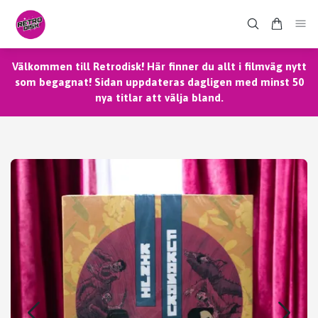
Välkommen till Retrodisk! Här finner du allt i filmväg nytt
som begagnat! Sidan uppdateras dagligen med minst 50
nya titlar att välja bland.