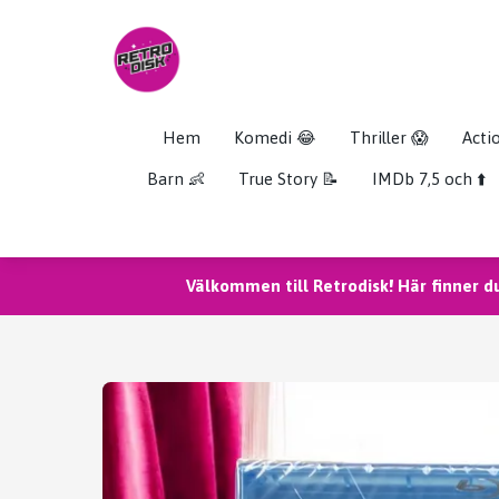
Hem
Komedi 😂
Thriller 😱
Acti
Barn 👶
True Story 📝
IMDb 7,5 och ⬆️
Välkommen till Retrodisk! Här finner d