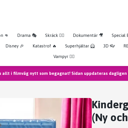
on 👊
Drama 🎭
Skräck 🧟‍♂️
Dokumentär 🎥
Special 
Disney 🎉
Katastrof 🔥
Superhjältar 🦸
3D 👓
RE
Vampyr 🧛‍♀️
u allt i filmväg nytt som begagnat! Sidan uppdateras dagligen m
Kinderg
(Ny och