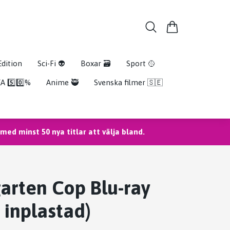
Edition
Sci-Fi 👽
Boxar 🗃️
Sport 🥎
A 5️⃣0️⃣%
Anime 🥷
Svenska filmer 🇸🇪
ed minst 50 nya titlar att välja bland.
arten Cop Blu-ray
 inplastad)