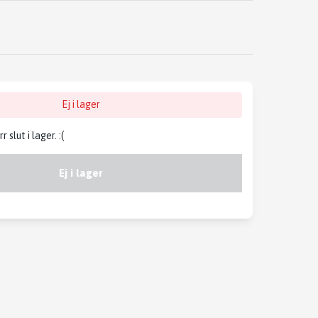
Ej i lager
slut i lager. :(
Ej i lager