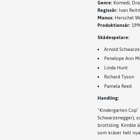
Genre:
Komedi, Dra
Regissör:
Ivan Reit
Manus:
Herschel We
Produktionsår:
199
Skådespelare:
Arnold Schwarze
Penelope Ann Mi
Linda Hunt
Richard Tyson
Pamela Reed
Handling:
"Kindergarten Cop" 
Schwarzenegger), so
brottsling. Kimble 
som kräver helt nya