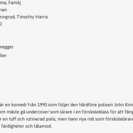
ma, Familj
man
ingrod, Timothy Harris
0
negger
ller
är en komedi från 1990 som följer den hårdföre polisen John Kim
m måste gå undercover som lärare i en förskoleklass för att fång
är en tuff och rutinerad polis, men hans nya roll som förskolelära
 färdigheter och tålamod.