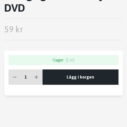
DVD
59 kr
I lager
(1 st)
Lägg i korgen