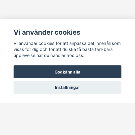
Läs mer
Vi använder cookies
Köpvillkor
Kontakt
Vi använder cookies för att anpassa det innehåll som
visas för dig och för att du ska få bästa tänkbara
Cookie Concent
upplevelse när du handlar hos oss.
Godkänn alla
Inställningar
© 2026 RetroDisk