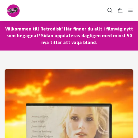
Välkommen till Retrodisk! Här finner du allt i filmväg nytt
som begagnat! Sidan uppdateras dagligen med minst 50
nya titlar att välja bland.