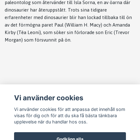
paleontolog som återvänder till Isla Sorna, en av öarna där
dinosaurier har återuppstått. Trots sina tidigare
erfarenheter med dinosaurier blir han lockad tillbaka till ön
av det förmögna paret Paul (William H. Macy) och Amanda
Kirby (Téa Leoni), som söker sin förlorade son Eric (Trevor
Morgan) som försvunnit på ön.
Läs mer
Vi använder cookies
Köpvillkor
Kontakt
Vi använder cookies för att anpassa det innehåll som
visas för dig och för att du ska få bästa tänkbara
Cookie Concent
upplevelse när du handlar hos oss.
Godkänn alla