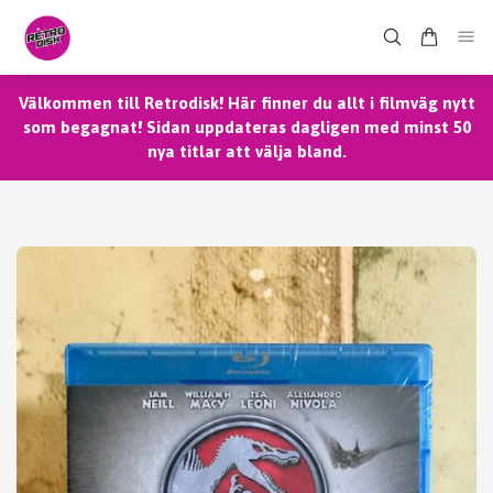
Välkommen till Retrodisk! Här finner du allt i filmväg nytt
som begagnat! Sidan uppdateras dagligen med minst 50
nya titlar att välja bland.