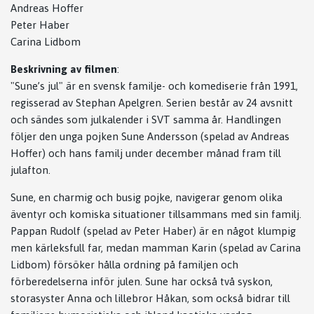
Andreas Hoffer
Peter Haber
Carina Lidbom
Beskrivning av filmen
:
"Sune’s jul" är en svensk familje- och komediserie från 1991,
regisserad av Stephan Apelgren. Serien består av 24 avsnitt
och sändes som julkalender i SVT samma år. Handlingen
följer den unga pojken Sune Andersson (spelad av Andreas
Hoffer) och hans familj under december månad fram till
julafton.
Sune, en charmig och busig pojke, navigerar genom olika
äventyr och komiska situationer tillsammans med sin familj.
Pappan Rudolf (spelad av Peter Haber) är en något klumpig
men kärleksfull far, medan mamman Karin (spelad av Carina
Lidbom) försöker hålla ordning på familjen och
förberedelserna inför julen. Sune har också två syskon,
storasyster Anna och lillebror Håkan, som också bidrar till