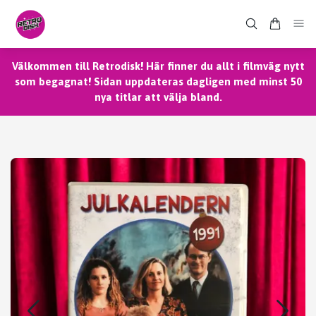
Välkommen till Retrodisk! Här finner du allt i filmväg nytt
som begagnat! Sidan uppdateras dagligen med minst 50
nya titlar att välja bland.