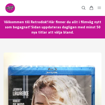
Välkommen till Retrodisk! Här finner du allt i filmväg nytt
som begagnat! Sidan uppdateras dagligen med minst 50
nya titlar att välja bland.