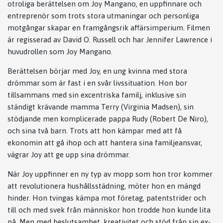
otroliga berättelsen om Joy Mangano, en uppfinnare och
entreprenör som trots stora utmaningar och personliga
motgångar skapar en framgångsrik affärsimperium. Filmen
är regisserad av David O. Russell och har Jennifer Lawrence i
huvudrollen som Joy Mangano.
Berättelsen börjar med Joy, en ung kvinna med stora
drömmar som är fast i en svår livssituation. Hon bor
tillsammans med sin excentriska familj, inklusive sin
ständigt krävande mamma Terry (Virginia Madsen), sin
stödjande men komplicerade pappa Rudy (Robert De Niro),
och sina två barn. Trots att hon kämpar med att få
ekonomin att gå ihop och att hantera sina familjeansvar,
vägrar Joy att ge upp sina drömmar.
När Joy uppfinner en ny typ av mopp som hon tror kommer
att revolutionera hushållsstädning, möter hon en mängd
hinder. Hon tvingas kämpa mot företag, patentstrider och
till och med svek från människor hon trodde hon kunde lita
på. Men med beslutsamhet, kreativitet och stöd från sin ex-