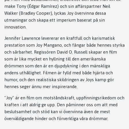
make Tony (Édgar Ramírez) och sin affärspartner Neil
Walker (Bradley Cooper), lyckas Joy övervinna dessa
utmaningar och skapa ett imperium baserat på sin
innovation.
Jennifer Lawrence levererar en kraftfull och karismatisk
prestation som Joy Mangano, och fångar både hennes styrka
och sårbarhet. Regissören David O. Russell skapar en film
som är lika mycket en hyllning till den amerikanska
drömmen som den är en djupdykning i den mänskliga
andens uthållighet. Filmen är fylld med både hjärta och
humor, och den realistiska skildringen av Joys kamp gör
hennes seger ännu mer inspirerande.
"Joy" är en film om motståndskraft, uppfinningsrikedom och
kraften i att aldrig ge upp. Den påminner oss om att med
beslutsamhet och stöd kan vi övervinna även de mest
överväldigande hinder och förverkliga våra drömmar.