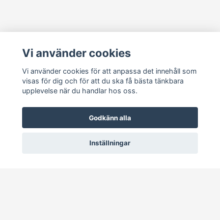
Läs mer
Vi använder cookies
Köpvillkor
Kontakt
Vi använder cookies för att anpassa det innehåll som
visas för dig och för att du ska få bästa tänkbara
Cookie Concent
upplevelse när du handlar hos oss.
Godkänn alla
Inställningar
© 2026 RetroDisk