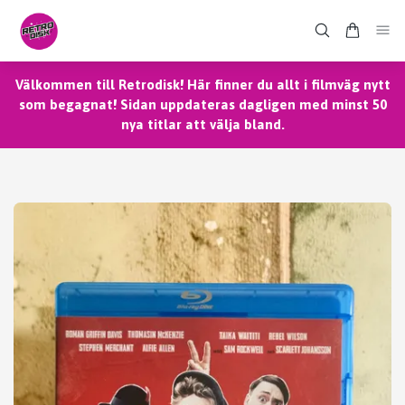
Välkommen till Retrodisk! Här finner du allt i filmväg nytt
som begagnat! Sidan uppdateras dagligen med minst 50
nya titlar att välja bland.