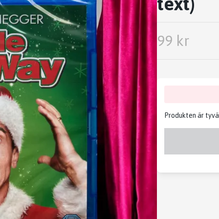
text)
99 kr
Produkten är tyvärr 