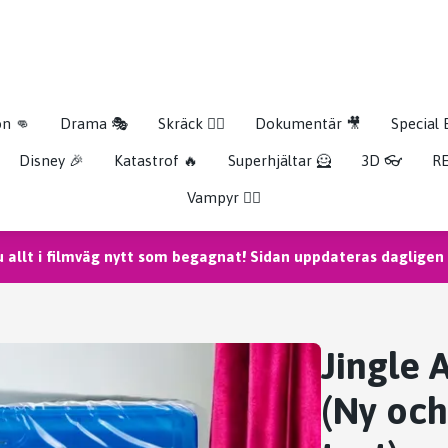
on 👊
Drama 🎭
Skräck 🧟‍♂️
Dokumentär 🎥
Special 
Disney 🎉
Katastrof 🔥
Superhjältar 🦸
3D 👓
RE
Vampyr 🧛‍♀️
u allt i filmväg nytt som begagnat! Sidan uppdateras dagligen m
Jingle 
(Ny och