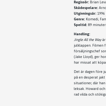
Regissör:
Brian Lev
Skådespelare:
Arno
Utgivningsår:
1996
Genre:
Komedi, Fam
Speltid:
89 minuter
Handling:
Jingle All the Way
är
julklappen. Filmen 
försäljningschef som
(Jake Lloyd), ger h
har missat att köpa
Det är dagen före ju
på en desperat jakt
situationer, där ha
leksak. Howard och 
rad vilda och stökig