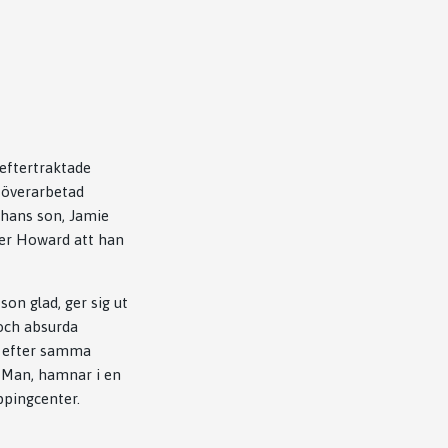
eftertraktade
 överarbetad
r hans son, Jamie
ser Howard att han
on glad, ger sig ut
 och absurda
kt efter samma
o Man, hamnar i en
ppingcenter.