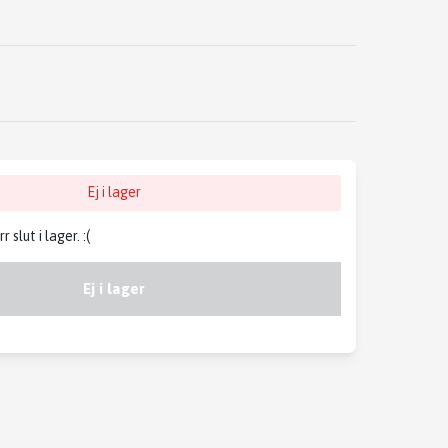
Ej i lager
slut i lager. :(
Ej i lager