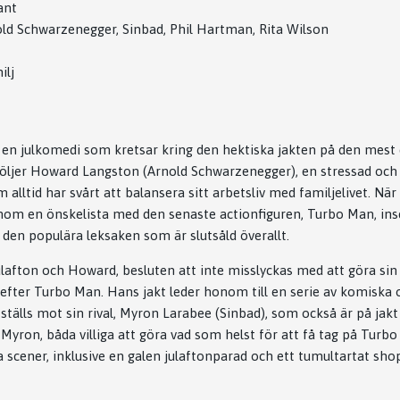
ant
ld Schwarzenegger, Sinbad, Phil Hartman, Rita Wilson
ilj
 en julkomedi som kretsar kring den hektiska jakten på den mest 
följer Howard Langston (Arnold Schwarzenegger), en stressad och
 alltid har svårt att balansera sitt arbetsliv med familjelivet. Nä
onom en önskelista med den senaste actionfiguren, Turbo Man, in
 den populära leksaken som är slutsåld överallt.
lafton och Howard, besluten att inte misslyckas med att göra sin s
 efter Turbo Man. Hans jakt leder honom till en serie av komiska
n ställs mot sin rival, Myron Larabee (Sinbad), som också är på ja
Myron, båda villiga att göra vad som helst för att få tag på Turb
a scener, inklusive en galen julaftonparad och ett tumultartat sho