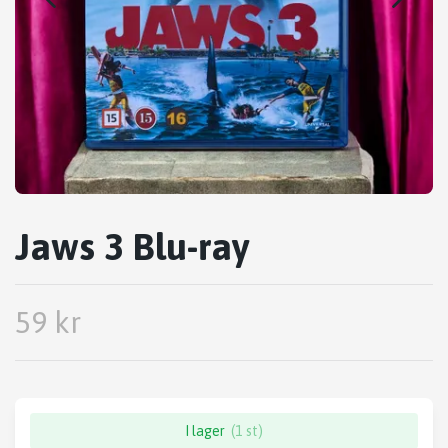
Jaws 3 Blu-ray
59 kr
I lager
(1 st)