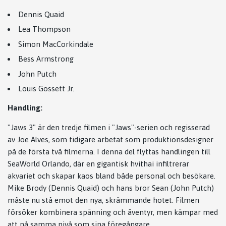
Dennis Quaid
Lea Thompson
Simon MacCorkindale
Bess Armstrong
John Putch
Louis Gossett Jr.
Handling:
"Jaws 3" är den tredje filmen i "Jaws"-serien och regisserad
av Joe Alves, som tidigare arbetat som produktionsdesigner
på de första två filmerna. I denna del flyttas handlingen till
SeaWorld Orlando, där en gigantisk hvithai infiltrerar
akvariet och skapar kaos bland både personal och besökare.
Mike Brody (Dennis Quaid) och hans bror Sean (John Putch)
måste nu stå emot den nya, skrämmande hotet. Filmen
försöker kombinera spänning och äventyr, men kämpar med
att nå samma nivå som sina föregångare.