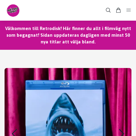
Välkommen till Retrodisk! Här finner du allt i filmväg nytt
som begagnat! Sidan uppdateras dagligen med minst 50
nya titlar att välja bland.