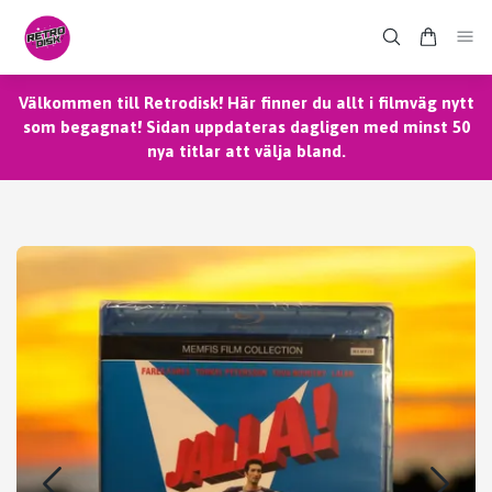
Välkommen till Retrodisk! Här finner du allt i filmväg nytt
som begagnat! Sidan uppdateras dagligen med minst 50
nya titlar att välja bland.