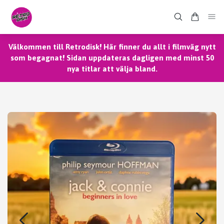
Välkommen till Retrodisk! Här finner du allt i filmväg nytt
som begagnat! Sidan uppdateras dagligen med minst 50
nya titlar att välja bland.