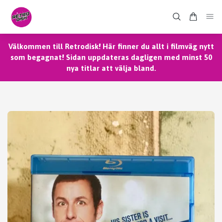
Välkommen till Retrodisk! Här finner du allt i filmväg nytt
som begagnat! Sidan uppdateras dagligen med minst 50
nya titlar att välja bland.