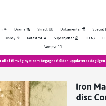
on 👊
Drama 🎭
Skräck 🧟‍♂️
Dokumentär 🎥
Special 
Disney 🎉
Katastrof 🔥
Superhjältar 🦸
3D 👓
RE
Vampyr 🧛‍♀️
u allt i filmväg nytt som begagnat! Sidan uppdateras dagligen m
Iron Ma
disc C