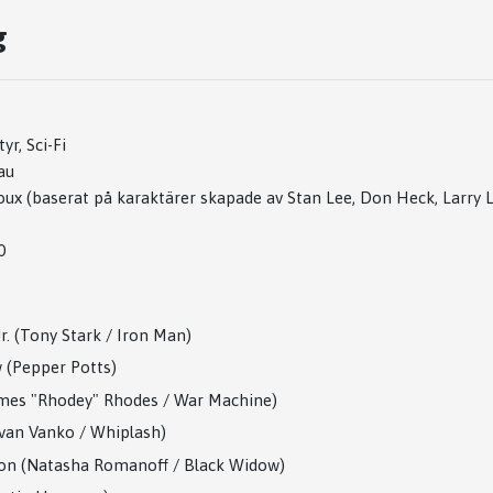
g
yr, Sci-Fi
au
ux (baserat på karaktärer skapade av Stan Lee, Don Heck, Larry L
0
. (Tony Stark / Iron Man)
 (Pepper Potts)
mes "Rhodey" Rhodes / War Machine)
Ivan Vanko / Whiplash)
son (Natasha Romanoff / Black Widow)