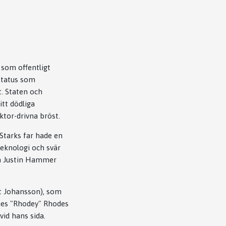
 som offentligt
 status som
t. Staten och
itt dödliga
ktor-drivna bröst.
Starks far hade en
eknologi och svär
en Justin Hammer
tt Johansson), som
James "Rhodey" Rhodes
id hans sida.