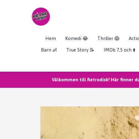
Hem
Komedi 😂
Thriller 😱
Acti
Barn 👶
True Story 📝
IMDb 7,5 och ⬆️
Välkommen till Retrodisk! Här finner d