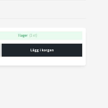
I lager
(1 st)
Lägg i korgen