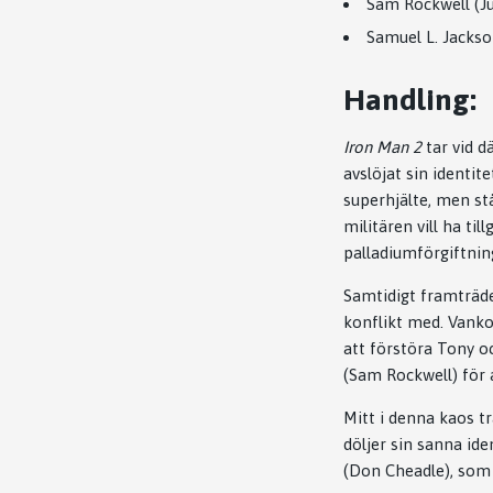
Sam Rockwell (J
Samuel L. Jackso
Handling:
Iron Man 2
tar vid d
avslöjat sin identi
superhjälte, men st
militären vill ha ti
palladiumförgiftnin
Samtidigt framträde
konflikt med. Vanko
att förstöra Tony o
(Sam Rockwell) för 
Mitt i denna kaos tr
döljer sin sanna ide
(Don Cheadle), som 