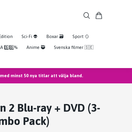
Edition
Sci-Fi 👽
Boxar 🗃️
Sport 🥎
A 5️⃣0️⃣%
Anime 🥷
Svenska filmer 🇸🇪
ed minst 50 nya titlar att välja bland.
n 2 Blu-ray + DVD (3-
ombo Pack)