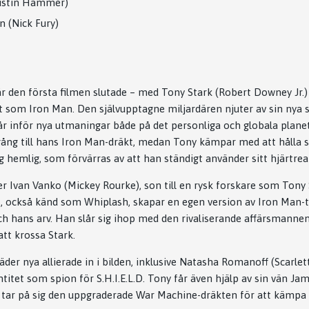
ustin Hammer)
n (Nick Fury)
är den första filmen slutade – med Tony Stark (Robert Downey Jr.)
tet som Iron Man. Den självupptagne miljardären njuter av sin nya
år inför nya utmaningar både på det personliga och globala plane
llgång till hans Iron Man-dräkt, medan Tony kämpar med att hålla s
g hemlig, som förvärras av att han ständigt använder sitt hjärtrea
r Ivan Vanko (Mickey Rourke), son till en rysk forskare som Tony 
, också känd som Whiplash, skapar en egen version av Iron Man-t
ch hans arv. Han slår sig ihop med den rivaliserande affärsmann
att krossa Stark.
äder nya allierade in i bilden, inklusive Natasha Romanoff (Scarle
ntitet som spion för S.H.I.E.L.D. Tony får även hjälp av sin vän 
tar på sig den uppgraderade War Machine-dräkten för att kämpa v