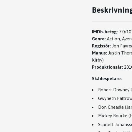
Beskrivnin
IMDb-betyg:
7.0/10
Genre:
Action, Ävent
Regissör:
Jon Favre
Manus:
Justin Thero
Kirby)
Produktionsår:
201
Skådespelare:
Robert Downey Jr
Gwyneth Paltrow
Don Cheadle (Ja
Mickey Rourke (
Scarlett Johans