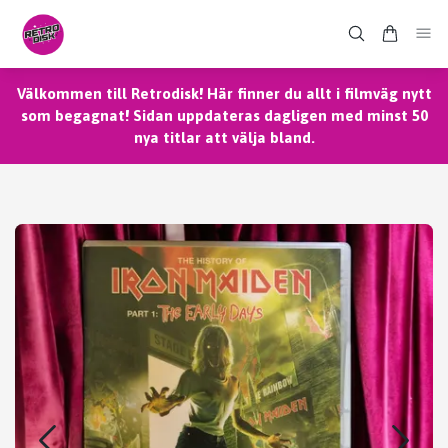
Välkommen till Retrodisk! Här finner du allt i filmväg nytt
som begagnat! Sidan uppdateras dagligen med minst 50
nya titlar att välja bland.