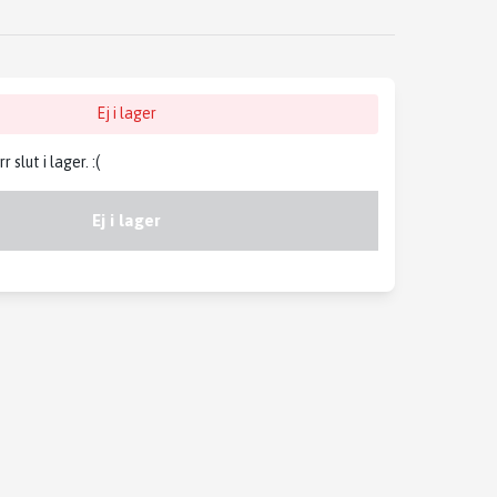
Ej i lager
slut i lager. :(
Ej i lager