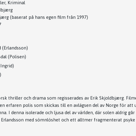
ler, Kriminal
ldbjærg
bjærg (baserat på hans egen film från 1997)
7
d (Erlandsson)
dal (Polisen)
Ingrid)
)
rsk thriller och drama som regisserades av Erik Skjoldbjærg. Film
 en erfaren polis som skickas till en avlägsen del av Norge för att 
a. I denna isolerade och ljusa del av världen, där solen aldrig går
rlandsson med sömnlöshet och ett alltmer fragmenterat psyke