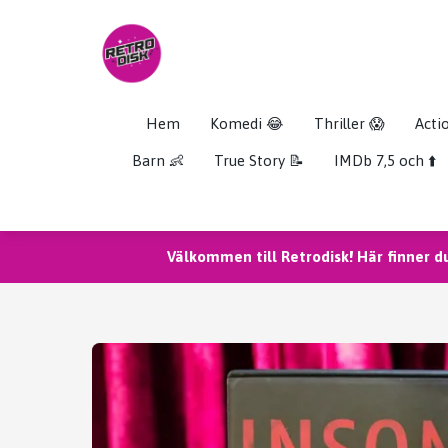
Hem
Komedi 😂
Thriller 😱
Acti
Barn 👶
True Story 📝
IMDb 7,5 och ⬆️
Välkommen till Retrodisk! Här finner d