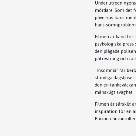
Under utredningens
mördare. Som det fö
påverkas hans menta
hans sömnproblem oc
Filmen är känd för s
psykologiska press 
den plågade polisen
påfrestning och rät
"Insomnia" får ber
ständiga dagsljuset
den en tankeväckand
mänskligt svaghet.
Filmen är särskilt 
inspiration för en
Pacino i huvudrollen