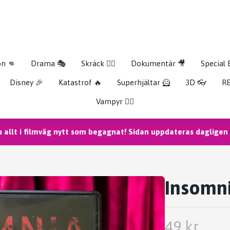
on 👊
Drama 🎭
Skräck 🧟‍♂️
Dokumentär 🎥
Special 
Disney 🎉
Katastrof 🔥
Superhjältar 🦸
3D 👓
RE
Vampyr 🧛‍♀️
u allt i filmväg nytt som begagnat! Sidan uppdateras dagligen m
Insomn
49 kr