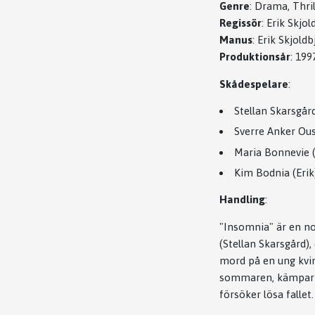
Genre
: Drama, Thril
Regissör
: Erik Skjo
Manus
: Erik Skjold
Produktionsår
: 199
Skådespelare
:
Stellan Skarsgår
Sverre Anker Ous
Maria Bonnevie (
Kim Bodnia (Erik
Handling
:
"Insomnia" är en no
(Stellan Skarsgård),
mord på en ung kvinn
sommaren, kämpar E
försöker lösa fallet.