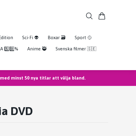
Edition
Sci-Fi 👽
Boxar 🗃️
Sport 🥎
A 5️⃣0️⃣%
Anime 🥷
Svenska filmer 🇸🇪
ed minst 50 nya titlar att välja bland.
ia DVD