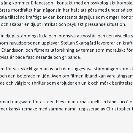
 gång kommer Erlandsson i kontakt med en psykologiskt komple
rsta mordfallet han någonsin har haft att göra med under så ex
la tillstånd kraftigt av den konstanta dagsljus som omger honom,
h skapar en djupt intrikat och psykiskt pressande situation.
in djupt stämningsfulla och intensiva atmosfär, och den visuella s
som huvudpersonen upplever. Stellan Skarsgård levererar en kraft
 Erlandsson, och filmens utforskning av teman som moraliskt förf
tvisa är både fascinerande och gripande.
öm för sitt skickliga manus och den suggestiva stämningen som 
 och den isolerade miljön. Även om filmen ibland kan vara långsam 
e och välgjord thriller som erbjuder en unik och mörk berättels
anmärkningsvärd för att den blev en internationellt erkänd succé
 amerikansk remake med samma namn, regisserad av Christopher 
.