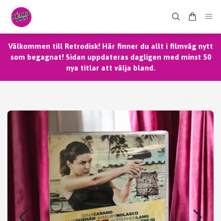
Välkommen till Retrodisk! Här finner du allt i filmväg nytt
som begagnat! Sidan uppdateras dagligen med minst 50
nya titlar att välja bland.