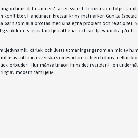
ingon finns det i världen?" är en svensk komedi som följer famil
h konflikter. Handlingen kretsar kring matriarken Gunilla (spelad
a barn som alla brottas med sina egna problem och relationer. När
lig sjukdom tvingas familjen att enas och stödja varandra på ett s
miljedynamik, kärlek, och livets utmaningar genom en mix av hu
mble av välkända svenska skådespelare och en balans mellan kom
blick, erbjuder "Hur många lingon finns det i världen?" en underhå
ring av modern familjeliv.