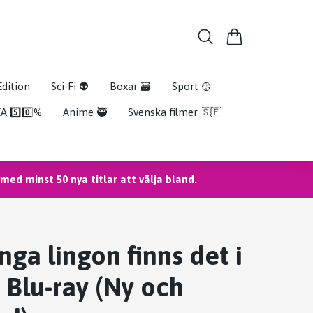
Edition
Sci-Fi 👽
Boxar 🗃️
Sport 🥎
A 5️⃣0️⃣%
Anime 🥷
Svenska filmer 🇸🇪
ed minst 50 nya titlar att välja bland.
ga lingon finns det i
 Blu-ray (Ny och