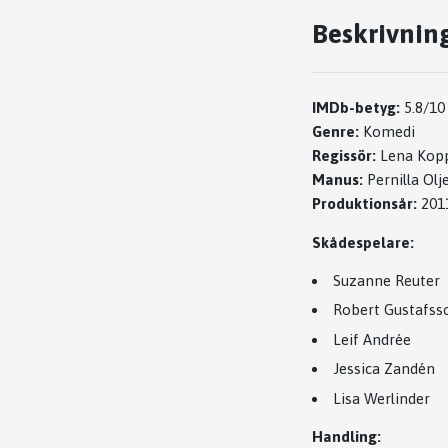
Beskrivnin
IMDb-betyg:
5.8/10
Genre:
Komedi
Regissör:
Lena Kop
Manus:
Pernilla Olj
Produktionsår:
201
Skådespelare:
Suzanne Reuter
Robert Gustafss
Leif Andrée
Jessica Zandén
Lisa Werlinder
Handling: