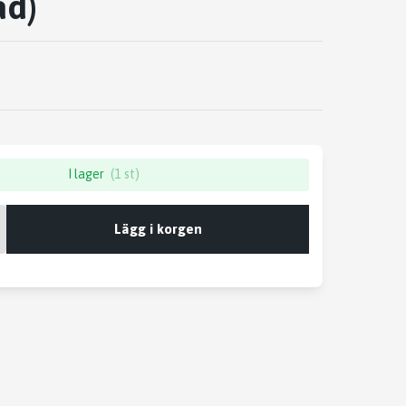
ad)
I lager
(1 st)
Lägg i korgen