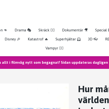
on 👊
Drama 🎭
Skräck 🧟‍♂️
Dokumentär 🎥
Special 
Disney 🎉
Katastrof 🔥
Superhjältar 🦸
3D 👓
RE
Vampyr 🧛‍♀️
u allt i filmväg nytt som begagnat! Sidan uppdateras dagligen m
Hur mån
världen