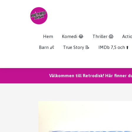
Hem
Komedi 😂
Thriller 😱
Acti
Barn 👶
True Story 📝
IMDb 7,5 och ⬆️
Välkommen till Retrodisk! Här finner d