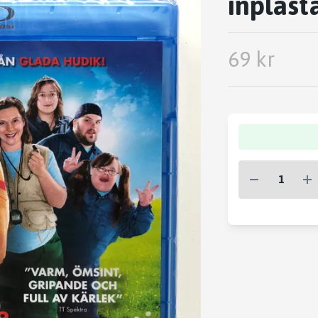
inplast
69 kr