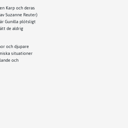
jen Karp och deras
 av Suzanne Reuter)
 Gunilla plötsligt
ätt de aldrig
mor och djupare
iska situationer
llande och