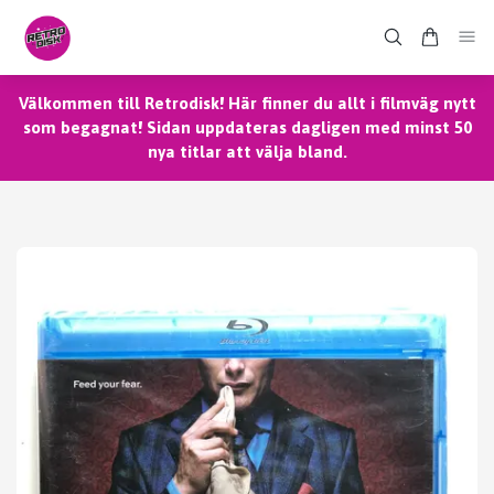
Välkommen till Retrodisk! Här finner du allt i filmväg nytt
som begagnat! Sidan uppdateras dagligen med minst 50
nya titlar att välja bland.