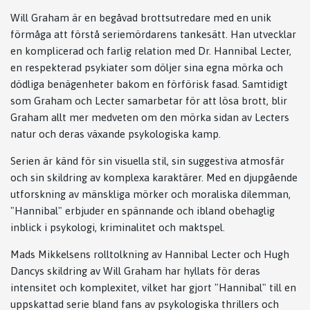
Will Graham är en begåvad brottsutredare med en unik
förmåga att förstå seriemördarens tankesätt. Han utvecklar
en komplicerad och farlig relation med Dr. Hannibal Lecter,
en respekterad psykiater som döljer sina egna mörka och
dödliga benägenheter bakom en förförisk fasad. Samtidigt
som Graham och Lecter samarbetar för att lösa brott, blir
Graham allt mer medveten om den mörka sidan av Lecters
natur och deras växande psykologiska kamp.
Serien är känd för sin visuella stil, sin suggestiva atmosfär
och sin skildring av komplexa karaktärer. Med en djupgående
utforskning av mänskliga mörker och moraliska dilemman,
"Hannibal" erbjuder en spännande och ibland obehaglig
inblick i psykologi, kriminalitet och maktspel.
Mads Mikkelsens rolltolkning av Hannibal Lecter och Hugh
Dancys skildring av Will Graham har hyllats för deras
intensitet och komplexitet, vilket har gjort "Hannibal" till en
uppskattad serie bland fans av psykologiska thrillers och