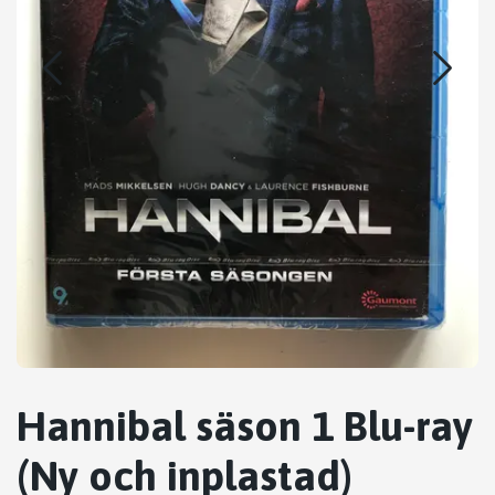
Hannibal säson 1 Blu-ray
(Ny och inplastad)